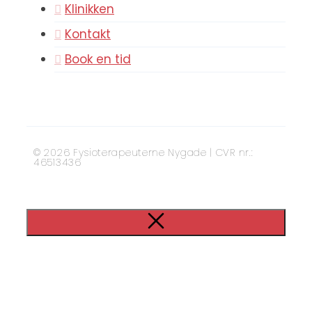
Klinikken
Kontakt
Book en tid
© 2026 Fysioterapeuterne Nygade | CVR nr.:
46513436